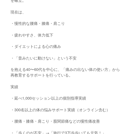
を確立。
現在は、
・慢性的な腰痛・膝痛・肩こり
・疲れやすさ、体力低下
・ダイエットによる心の痛み
・「昔みたいに動けない」という不安
を抱える40〜60代を中心に、「痛みの出ない体の使い方」から
再教育するサポートを行っている。
実績
・延べ1,000セッション以上の個別指導実績
・300名以上の体の悩みサポート実績（オンライン含む）
・腰痛・膝痛・肩こり・股関節痛などの慢性痛改善
・「歩くのが不安」→「旅行で3万歩歩いても元気！」