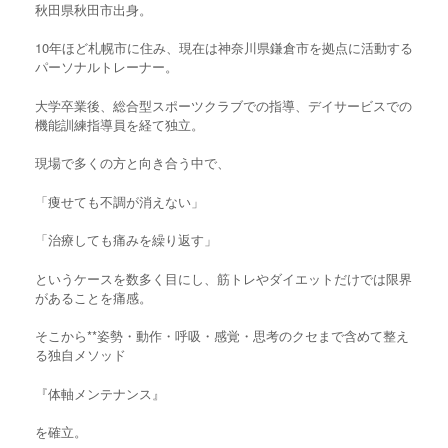
秋田県秋田市出身。
10年ほど札幌市に住み、現在は神奈川県鎌倉市を拠点に活動する
パーソナルトレーナー。
大学卒業後、総合型スポーツクラブでの指導、デイサービスでの
機能訓練指導員を経て独立。
現場で多くの方と向き合う中で、
「痩せても不調が消えない」
「治療しても痛みを繰り返す」
というケースを数多く目にし、筋トレやダイエットだけでは限界
があることを痛感。
そこから**姿勢・動作・呼吸・感覚・思考のクセまで含めて整え
る独自メソッド
『体軸メンテナンス』
を確立。