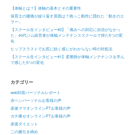
【体軸とは？】体軸の基本とその重要性
保育士の腰痛が繰り返す原因は？抱っこ動作に隠れた「動きのエ
ラー」
【スクール生インタビュー#2】「痛みへの対応に自信がなかっ
た」40代ジム経営者が体軸メンテナンススクールで得た5つの変
化
ヒップスラストでお尻に効く感じがわからない時の対処法
【スクール生インタビュー#1】柔整師が体軸メンテナンスを学ん
で感じた5つの変化
カテゴリー
web対面パーソナルレポート
赤ペンパーソナルお客様の声
産後ママオンラインPTお客様の声
ガチ痩せオンラインPTお客様の声
産後ダイエット
二の腕引き締め