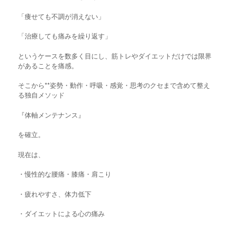
「痩せても不調が消えない」
「治療しても痛みを繰り返す」
というケースを数多く目にし、筋トレやダイエットだけでは限界
があることを痛感。
そこから**姿勢・動作・呼吸・感覚・思考のクセまで含めて整え
る独自メソッド
『体軸メンテナンス』
を確立。
現在は、
・慢性的な腰痛・膝痛・肩こり
・疲れやすさ、体力低下
・ダイエットによる心の痛み