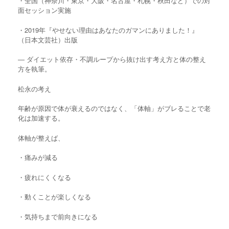
・全国（神奈川・東京・大阪・名古屋・札幌・秋田など）での対
面セッション実施
・2019年『やせない理由はあなたのガマンにありました！』
（日本文芸社）出版
― ダイエット依存・不調ループから抜け出す考え方と体の整え
方を執筆。
松永の考え
年齢が原因で体が衰えるのではなく、「体軸」がブレることで老
化は加速する。
体軸が整えば、
・痛みが減る
・疲れにくくなる
・動くことが楽しくなる
・気持ちまで前向きになる