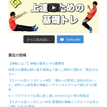
さらに読み込む...
Subscribe
最近の投稿
【体軸とは？】体軸の基本とその重要性
保育士の腰痛が繰り返す原因は？抱っこ動作に隠れた「動きのエ
ラー」
【スクール生インタビュー#2】「痛みへの対応に自信がなかっ
た」40代ジム経営者が体軸メンテナンススクールで得た5つの変
化
ヒップスラストでお尻に効く感じがわからない時の対処法
【スクール生インタビュー#1】柔整師が体軸メンテナンスを学ん
で感じた5つの変化