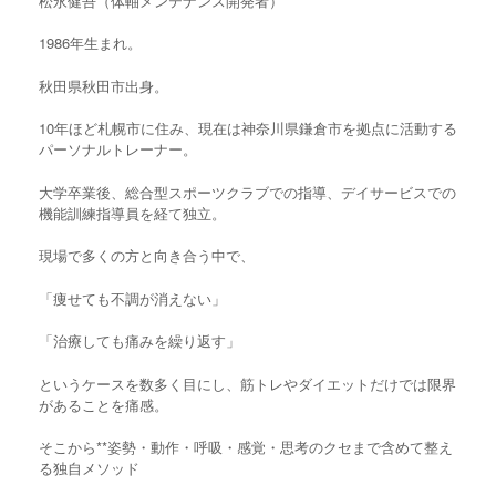
松永健吾（体軸メンテナンス開発者）
1986年生まれ。
秋田県秋田市出身。
10年ほど札幌市に住み、現在は神奈川県鎌倉市を拠点に活動する
パーソナルトレーナー。
大学卒業後、総合型スポーツクラブでの指導、デイサービスでの
機能訓練指導員を経て独立。
現場で多くの方と向き合う中で、
「痩せても不調が消えない」
「治療しても痛みを繰り返す」
というケースを数多く目にし、筋トレやダイエットだけでは限界
があることを痛感。
そこから**姿勢・動作・呼吸・感覚・思考のクセまで含めて整え
る独自メソッド