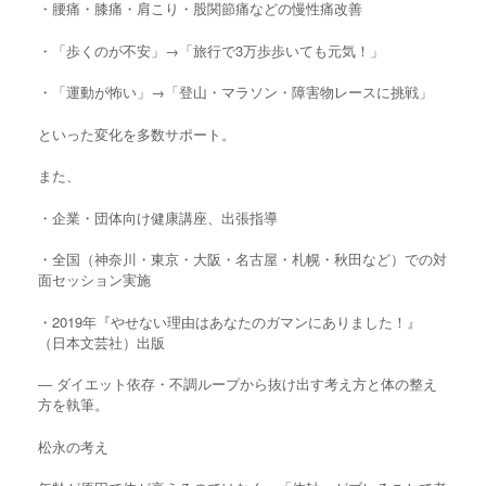
・腰痛・膝痛・肩こり・股関節痛などの慢性痛改善
・「歩くのが不安」→「旅行で3万歩歩いても元気！」
・「運動が怖い」→「登山・マラソン・障害物レースに挑戦」
といった変化を多数サポート。
また、
・企業・団体向け健康講座、出張指導
・全国（神奈川・東京・大阪・名古屋・札幌・秋田など）での対
面セッション実施
・2019年『やせない理由はあなたのガマンにありました！』
（日本文芸社）出版
― ダイエット依存・不調ループから抜け出す考え方と体の整え
方を執筆。
松永の考え