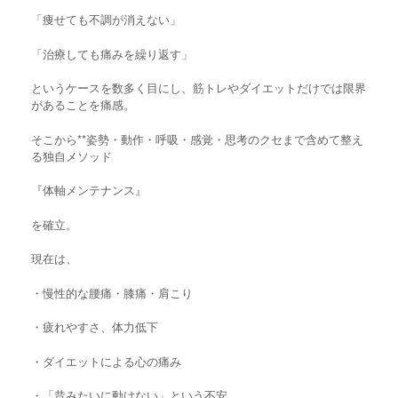
「痩せても不調が消えない」
「治療しても痛みを繰り返す」
というケースを数多く目にし、筋トレやダイエットだけでは限界
があることを痛感。
そこから**姿勢・動作・呼吸・感覚・思考のクセまで含めて整え
る独自メソッド
『体軸メンテナンス』
を確立。
現在は、
・慢性的な腰痛・膝痛・肩こり
・疲れやすさ、体力低下
・ダイエットによる心の痛み
・「昔みたいに動けない」という不安