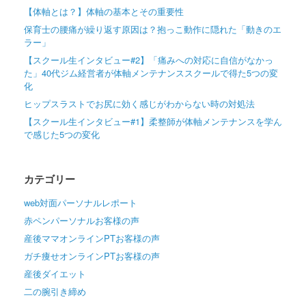
【体軸とは？】体軸の基本とその重要性
保育士の腰痛が繰り返す原因は？抱っこ動作に隠れた「動きのエ
ラー」
【スクール生インタビュー#2】「痛みへの対応に自信がなかっ
た」40代ジム経営者が体軸メンテナンススクールで得た5つの変
化
ヒップスラストでお尻に効く感じがわからない時の対処法
【スクール生インタビュー#1】柔整師が体軸メンテナンスを学ん
で感じた5つの変化
カテゴリー
web対面パーソナルレポート
赤ペンパーソナルお客様の声
産後ママオンラインPTお客様の声
ガチ痩せオンラインPTお客様の声
産後ダイエット
二の腕引き締め