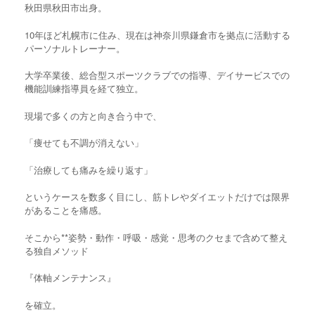
秋田県秋田市出身。
10年ほど札幌市に住み、現在は神奈川県鎌倉市を拠点に活動する
パーソナルトレーナー。
大学卒業後、総合型スポーツクラブでの指導、デイサービスでの
機能訓練指導員を経て独立。
現場で多くの方と向き合う中で、
「痩せても不調が消えない」
「治療しても痛みを繰り返す」
というケースを数多く目にし、筋トレやダイエットだけでは限界
があることを痛感。
そこから**姿勢・動作・呼吸・感覚・思考のクセまで含めて整え
る独自メソッド
『体軸メンテナンス』
を確立。