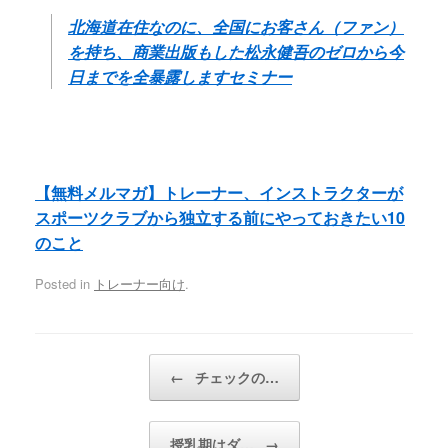
北海道在住なのに、全国にお客さん（ファン）
を持ち、商業出版もした松永健吾のゼロから今
日までを全暴露しますセミナー
【無料メルマガ】トレーナー、インストラクターが
スポーツクラブから独立する前にやっておきたい10
のこと
Posted in
トレーナー向け
.
Post navigation
←
チェックの…
授乳期はダ…
→