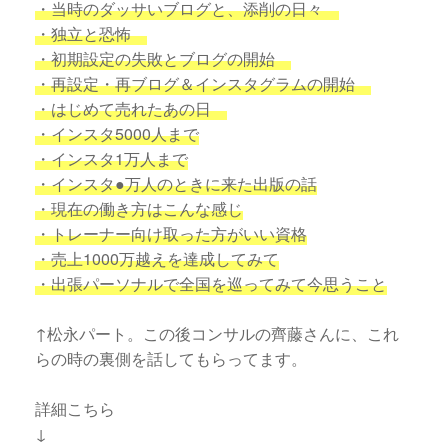
・当時のダッサいブログと、添削の日々
・独立と恐怖
・初期設定の失敗とブログの開始
・再設定・再ブログ＆インスタグラムの開始
・はじめて売れたあの日
・インスタ5000人まで
・インスタ1万人まで
・インスタ●万人のときに来た出版の話
・現在の働き方はこんな感じ
・トレーナー向け取った方がいい資格
・売上1000万越えを達成してみて
・出張パーソナルで全国を巡ってみて今思うこと
↑松永パート。この後コンサルの齊藤さんに、これ
らの時の裏側を話してもらってます。
詳細こちら
↓