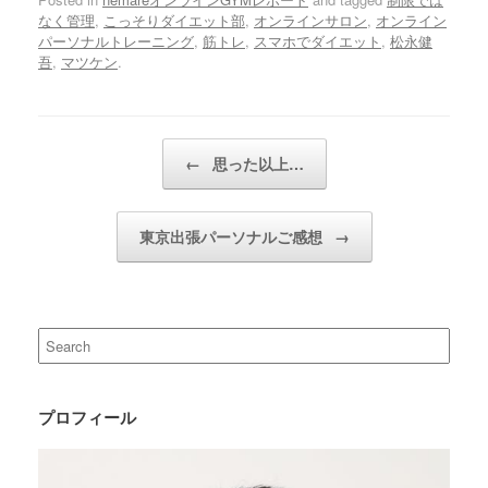
なく管理
,
こっそりダイエット部
,
オンラインサロン
,
オンライン
パーソナルトレーニング
,
筋トレ
,
スマホでダイエット
,
松永健
吾
,
マツケン
.
Post navigation
←
思った以上…
東京出張パーソナルご感想
→
Search
for:
プロフィール