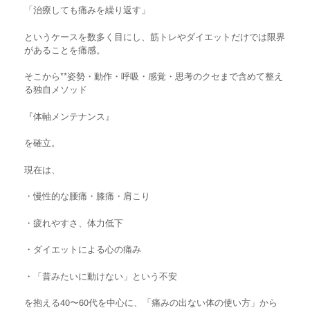
「治療しても痛みを繰り返す」
というケースを数多く目にし、筋トレやダイエットだけでは限界
があることを痛感。
そこから**姿勢・動作・呼吸・感覚・思考のクセまで含めて整え
る独自メソッド
『体軸メンテナンス』
を確立。
現在は、
・慢性的な腰痛・膝痛・肩こり
・疲れやすさ、体力低下
・ダイエットによる心の痛み
・「昔みたいに動けない」という不安
を抱える40〜60代を中心に、「痛みの出ない体の使い方」から