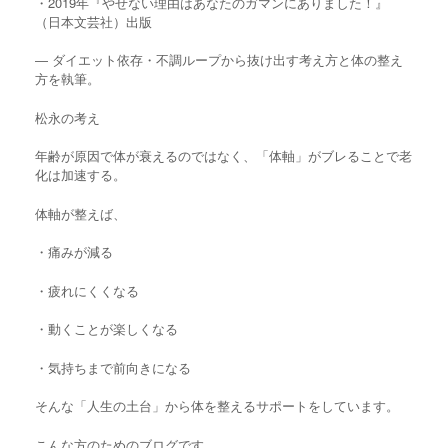
・2019年『やせない理由はあなたのガマンにありました！』
（日本文芸社）出版
― ダイエット依存・不調ループから抜け出す考え方と体の整え
方を執筆。
松永の考え
年齢が原因で体が衰えるのではなく、「体軸」がブレることで老
化は加速する。
体軸が整えば、
・痛みが減る
・疲れにくくなる
・動くことが楽しくなる
・気持ちまで前向きになる
そんな「人生の土台」から体を整えるサポートをしています。
こんな方のためのブログです