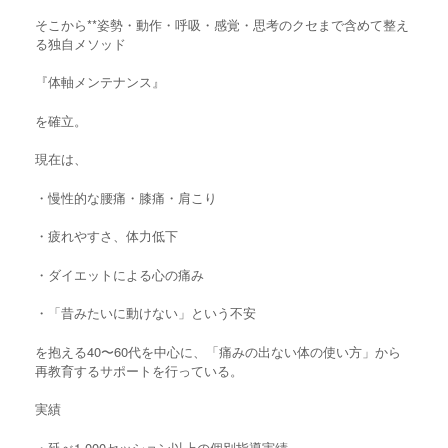
そこから**姿勢・動作・呼吸・感覚・思考のクセまで含めて整え
る独自メソッド
『体軸メンテナンス』
を確立。
現在は、
・慢性的な腰痛・膝痛・肩こり
・疲れやすさ、体力低下
・ダイエットによる心の痛み
・「昔みたいに動けない」という不安
を抱える40〜60代を中心に、「痛みの出ない体の使い方」から
再教育するサポートを行っている。
実績
・延べ1,000セッション以上の個別指導実績