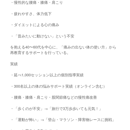
・慢性的な腰痛・膝痛・肩こり
・疲れやすさ、体力低下
・ダイエットによる心の痛み
・「昔みたいに動けない」という不安
を抱える40〜60代を中心に、「痛みの出ない体の使い方」から
再教育するサポートを行っている。
実績
・延べ1,000セッション以上の個別指導実績
・300名以上の体の悩みサポート実績（オンライン含む）
・腰痛・膝痛・肩こり・股関節痛などの慢性痛改善
・「歩くのが不安」→「旅行で3万歩歩いても元気！」
・「運動が怖い」→「登山・マラソン・障害物レースに挑戦」